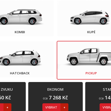
KOMBI
KUPÉ
HATCHBACK
PICKUP
Í ZVUKU
EKONOM
STA
50 Kč
7 268 Kč
14
cca
cca
T
VYBRAT
VYB