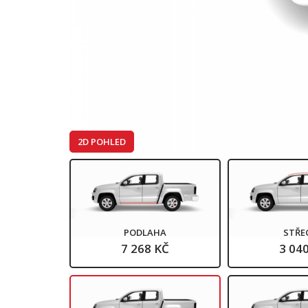
2D POHLED
PODLAHA
STŘE
7 268 KČ
3 04