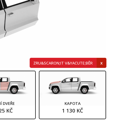
ZRU&SCARON;IT V&YACUTE;BĚR
Í DVEŘE
KAPOTA
25 KČ
1 130 KČ