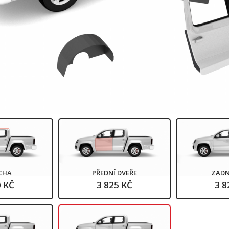
CHA
PŘEDNÍ DVEŘE
ZADN
0 KČ
3 825 KČ
3 8