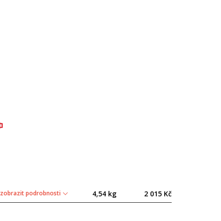
zobrazit podrobnosti
4,54 kg
2 015 Kč