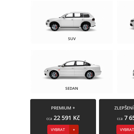
SUV
SEDAN
PREMIUM +
ZLEPŠEN
22 591 Kč
7 6
cca
cca
VYBRAT
VYBRA