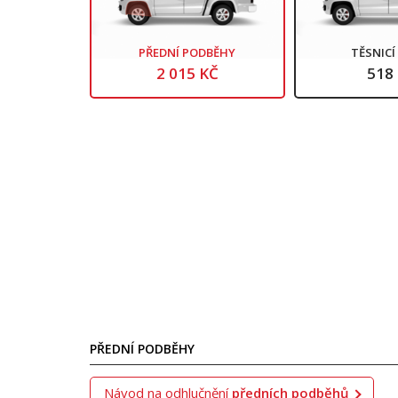
PŘEDNÍ PODBĚHY
TĚSNIC
2 015 KČ
518
PŘEDNÍ PODBĚHY
Návod na odhlučnění
předních podběhů