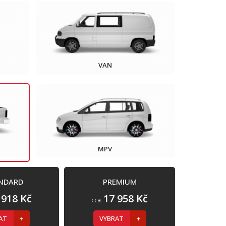
VAN
MPV
NDARD
PREMIUM
 918 Kč
17 958 Kč
cca
RAT
VYBRAT