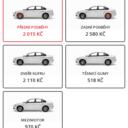
PŘEDNÍ PODBĚHY
ZADNÍ PODBĚHY
2 015 KČ
2 580 KČ
DVEŘE KUFRU
TĚSNICÍ GUMY
2 110 KČ
518 KČ
MEZIMOTOR
970 KČ