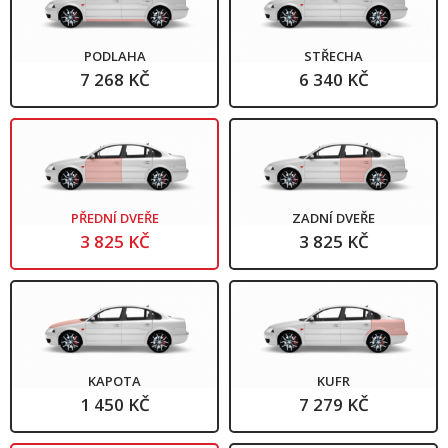
PODLAHA
STŘECHA
7 268 KČ
6 340 KČ
PŘEDNÍ DVEŘE
ZADNÍ DVEŘE
3 825 KČ
3 825 KČ
KAPOTA
KUFR
1 450 KČ
7 279 KČ