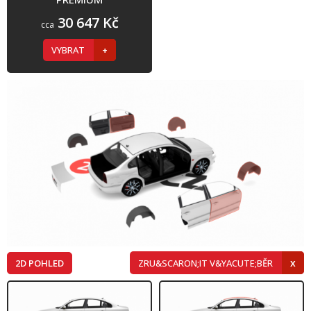
30 647 Kč
cca
VYBRAT
2D POHLED
ZRU&SCARON;IT V&YACUTE;BĚR