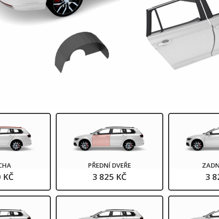
CHA
PŘEDNÍ DVEŘE
ZADN
0 KČ
3 825 KČ
3 8