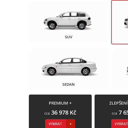
SUV
SEDAN
PREMIUM +
ZLEPŠEN
36 978 Kč
7 6
cca
cca
VYBRAT
VYBRA