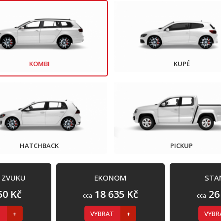
KOMBI
KUPÉ
HATCHBACK
PICKUP
Í ZVUKU
EKONOM
STA
50 Kč
18 635 Kč
26
cca
cca
T
VYBRAT
VYB