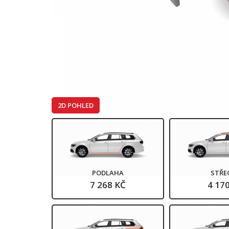
2D POHLED
PODLAHA
STŘE
7 268 KČ
4 17