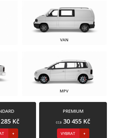
VAN
MPV
NDARD
PREMIUM
 285 Kč
30 455 Kč
cca
RAT
VYBRAT