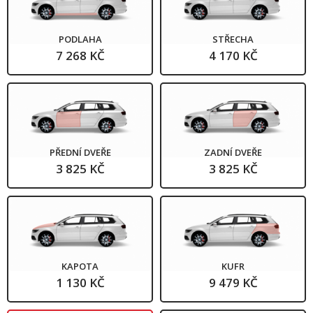
PODLAHA
STŘECHA
7 268 KČ
4 170 KČ
PŘEDNÍ DVEŘE
ZADNÍ DVEŘE
3 825 KČ
3 825 KČ
KAPOTA
KUFR
1 130 KČ
9 479 KČ