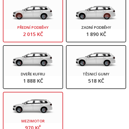
PŘEDNÍ PODBĚHY
ZADNÍ PODBĚHY
2 015 KČ
1 890 KČ
DVEŘE KUFRU
TĚSNICÍ GUMY
1 888 KČ
518 KČ
MEZIMOTOR
970 KČ