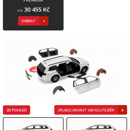
30 455 Kč
cca
VYBRAT
2D POHLED
ZRU&SCARON;IT V&YACUTE;BĚR