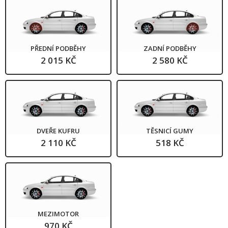
PŘEDNÍ PODBĚHY
ZADNÍ PODBĚHY
2 015 KČ
2 580 KČ
DVEŘE KUFRU
TĚSNICÍ GUMY
2 110 KČ
518 KČ
MEZIMOTOR
970 KČ