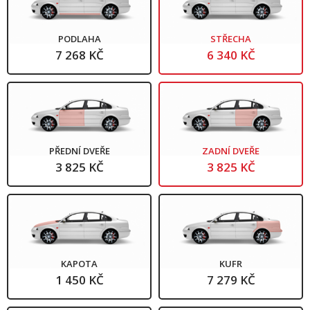
PODLAHA
STŘECHA
7 268 KČ
6 340 KČ
PŘEDNÍ DVEŘE
ZADNÍ DVEŘE
3 825 KČ
3 825 KČ
KAPOTA
KUFR
1 450 KČ
7 279 KČ