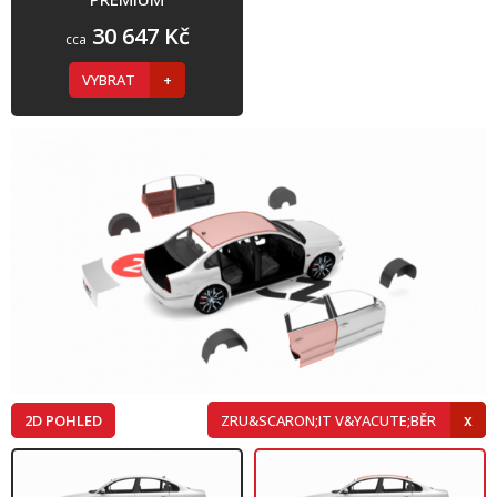
30 647 Kč
cca
VYBRAT
2D POHLED
ZRU&SCARON;IT V&YACUTE;BĚR