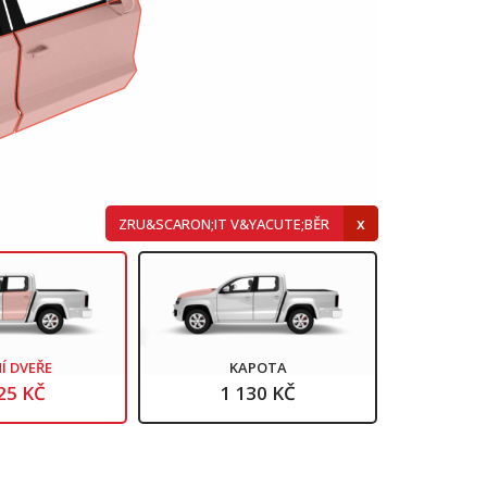
ZRU&SCARON;IT V&YACUTE;BĚR
Í DVEŘE
KAPOTA
25 KČ
1 130 KČ