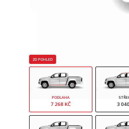
2D POHLED
PODLAHA
STŘE
7 268 KČ
3 04