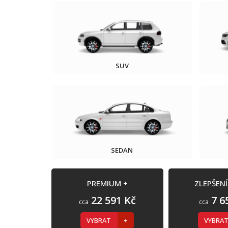
SUV
SEDAN
PREMIUM +
ZLEPŠEN
22 591 Kč
7 6
cca
cca
VYBRAT
VYBRA