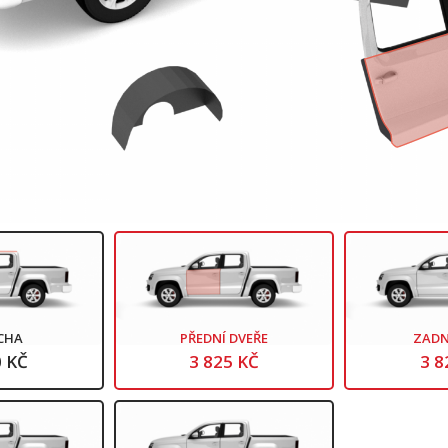
CHA
PŘEDNÍ DVEŘE
ZADN
0 KČ
3 825 KČ
3 8