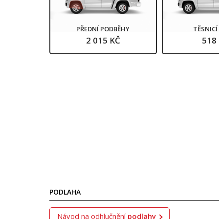
PŘEDNÍ PODBĚHY
TĚSNIC
2 015 KČ
518
PODLAHA
Návod na odhlučnění
podlahy