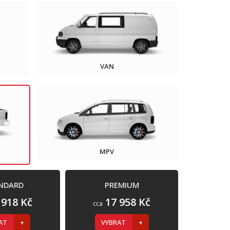
VAN
MPV
NDARD
PREMIUM
 918 Kč
17 958 Kč
cca
RAT
VYBRAT