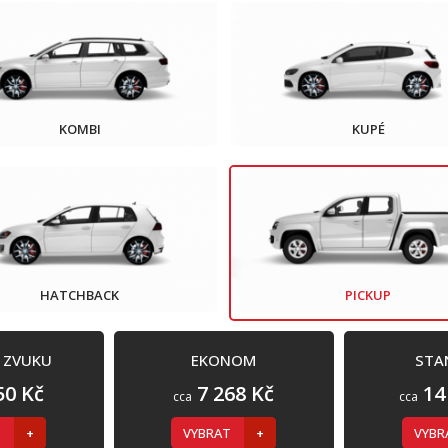
KOMBI
KUPÉ
HATCHBACK
PICKUP
Í ZVUKU
EKONOM
STA
50 Kč
7 268 Kč
14
cca
cca
T
VYBRAT
VYB