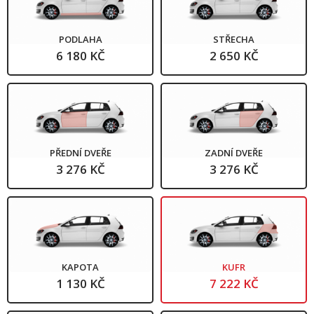
PODLAHA
STŘECHA
6 180 KČ
2 650 KČ
PŘEDNÍ DVEŘE
ZADNÍ DVEŘE
3 276 KČ
3 276 KČ
KAPOTA
KUFR
1 130 KČ
7 222 KČ