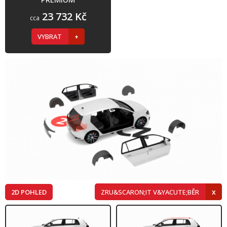
23 732 Kč
cca
VYBRAT
2D POHLED
ZRU&SCARON;IT V&YACUTE;BĚR