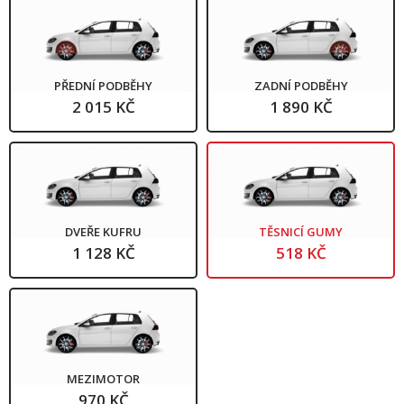
PŘEDNÍ PODBĚHY
ZADNÍ PODBĚHY
2 015 KČ
1 890 KČ
DVEŘE KUFRU
TĚSNICÍ GUMY
1 128 KČ
518 KČ
MEZIMOTOR
970 KČ