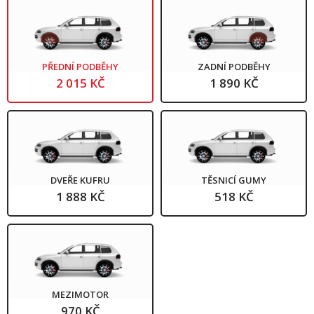
PŘEDNÍ PODBĚHY
ZADNÍ PODBĚHY
2 015 KČ
1 890 KČ
DVEŘE KUFRU
TĚSNICÍ GUMY
1 888 KČ
518 KČ
MEZIMOTOR
970 KČ