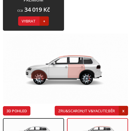
34 019 Kč
cca
VYBRAT
3D POHLED
ZRU&SCARON;IT V&YACUTE;BĚR