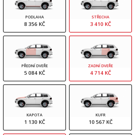
PODLAHA
STŘECHA
8 356 KČ
3 410 KČ
PŘEDNÍ DVEŘE
ZADNÍ DVEŘE
5 084 KČ
4 714 KČ
KAPOTA
KUFR
1 130 KČ
10 567 KČ