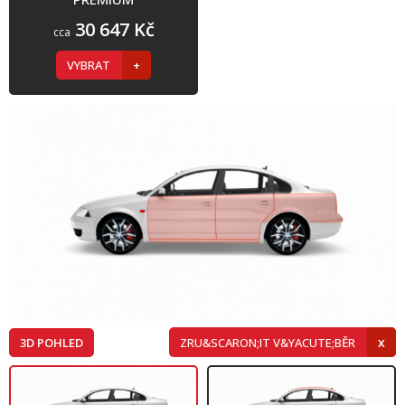
30 647 Kč
cca
VYBRAT
3D POHLED
ZRU&SCARON;IT V&YACUTE;BĚR