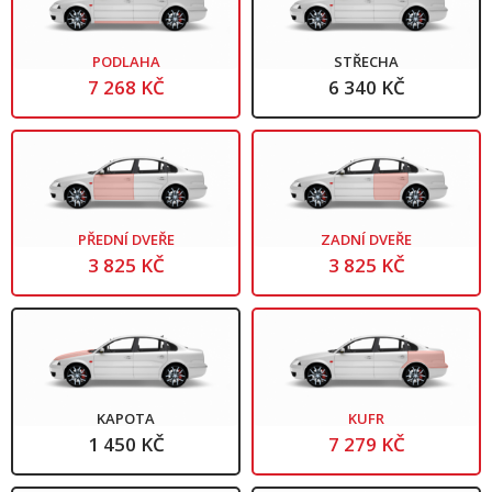
PODLAHA
STŘECHA
7 268 KČ
6 340 KČ
PŘEDNÍ DVEŘE
ZADNÍ DVEŘE
3 825 KČ
3 825 KČ
KAPOTA
KUFR
1 450 KČ
7 279 KČ