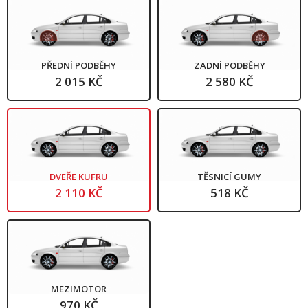
PŘEDNÍ PODBĚHY
ZADNÍ PODBĚHY
2 015 KČ
2 580 KČ
DVEŘE KUFRU
TĚSNICÍ GUMY
2 110 KČ
518 KČ
MEZIMOTOR
970 KČ