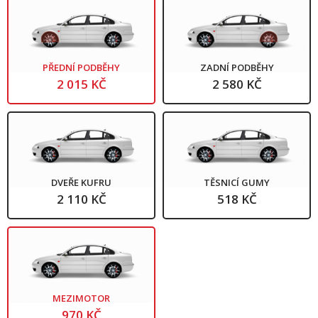
PŘEDNÍ PODBĚHY
ZADNÍ PODBĚHY
2 015 KČ
2 580 KČ
DVEŘE KUFRU
TĚSNICÍ GUMY
2 110 KČ
518 KČ
MEZIMOTOR
970 KČ