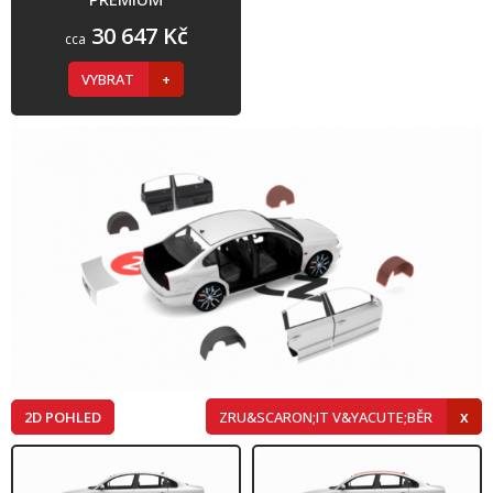
30 647 Kč
cca
VYBRAT
2D POHLED
ZRU&SCARON;IT V&YACUTE;BĚR