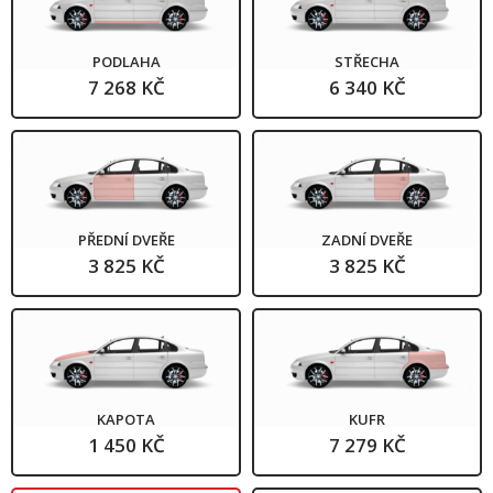
PODLAHA
STŘECHA
7 268 KČ
6 340 KČ
PŘEDNÍ DVEŘE
ZADNÍ DVEŘE
3 825 KČ
3 825 KČ
KAPOTA
KUFR
1 450 KČ
7 279 KČ