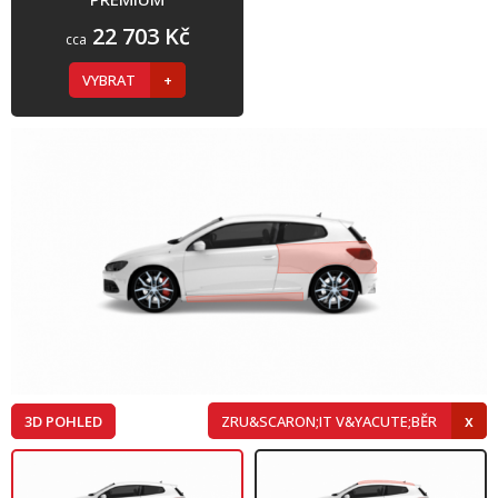
22 703 Kč
cca
VYBRAT
3D POHLED
ZRU&SCARON;IT V&YACUTE;BĚR