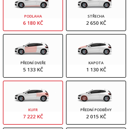
PODLAHA
STŘECHA
6 180 KČ
2 650 KČ
PŘEDNÍ DVEŘE
KAPOTA
5 133 KČ
1 130 KČ
KUFR
PŘEDNÍ PODBĚHY
7 222 KČ
2 015 KČ