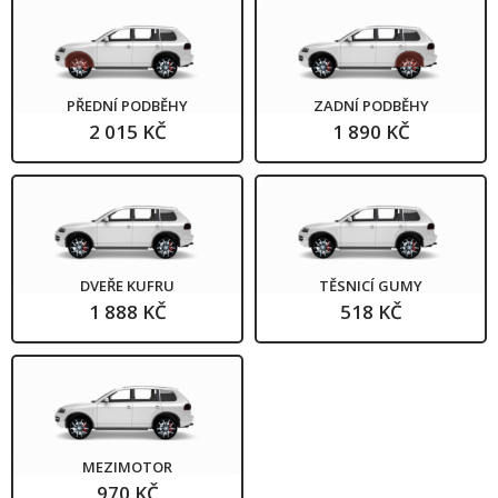
PŘEDNÍ PODBĚHY
ZADNÍ PODBĚHY
2 015 KČ
1 890 KČ
DVEŘE KUFRU
TĚSNICÍ GUMY
1 888 KČ
518 KČ
MEZIMOTOR
970 KČ