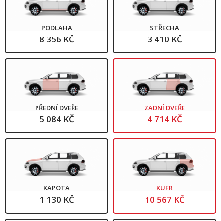
PODLAHA
STŘECHA
8 356 KČ
3 410 KČ
PŘEDNÍ DVEŘE
ZADNÍ DVEŘE
5 084 KČ
4 714 KČ
KAPOTA
KUFR
1 130 KČ
10 567 KČ