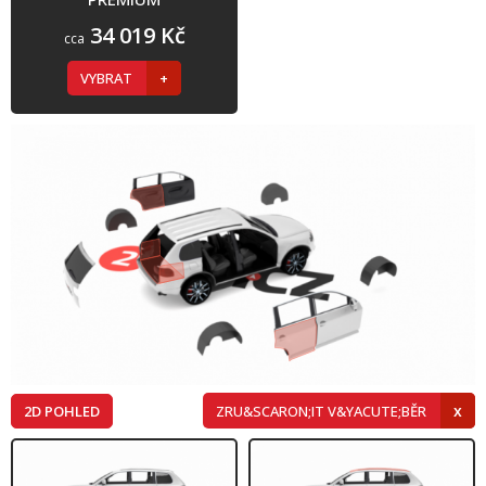
34 019 Kč
cca
VYBRAT
2D POHLED
ZRU&SCARON;IT V&YACUTE;BĚR