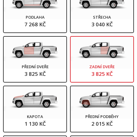
PODLAHA
STŘECHA
7 268 KČ
3 040 KČ
PŘEDNÍ DVEŘE
ZADNÍ DVEŘE
3 825 KČ
3 825 KČ
KAPOTA
PŘEDNÍ PODBĚHY
1 130 KČ
2 015 KČ