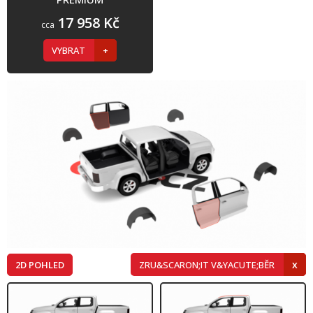
17 958 Kč
cca
VYBRAT
2D POHLED
ZRU&SCARON;IT V&YACUTE;BĚR