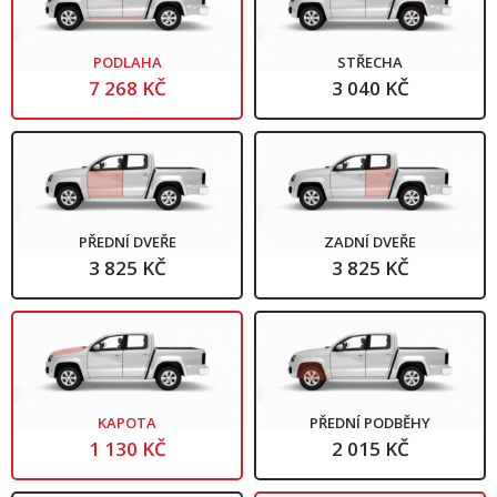
PODLAHA
STŘECHA
7 268 KČ
3 040 KČ
PŘEDNÍ DVEŘE
ZADNÍ DVEŘE
3 825 KČ
3 825 KČ
KAPOTA
PŘEDNÍ PODBĚHY
1 130 KČ
2 015 KČ