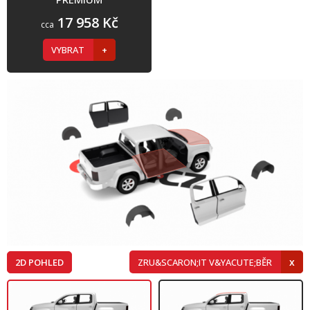
17 958 Kč
cca
VYBRAT
2D POHLED
ZRU&SCARON;IT V&YACUTE;BĚR