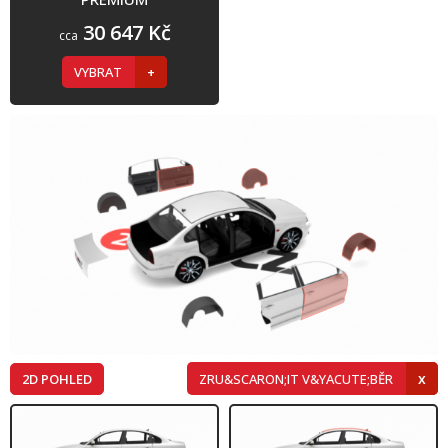
30 647 Kč
cca
VYBRAT
2D POHLED
ZRU&SCARON;IT V&YACUTE;BĚR