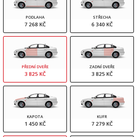
PODLAHA
STŘECHA
7 268 KČ
6 340 KČ
PŘEDNÍ DVEŘE
ZADNÍ DVEŘE
3 825 KČ
3 825 KČ
KAPOTA
KUFR
1 450 KČ
7 279 KČ