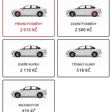
PŘEDNÍ PODBĚHY
ZADNÍ PODBĚHY
2 015 KČ
2 580 KČ
DVEŘE KUFRU
TĚSNICÍ GUMY
2 110 KČ
518 KČ
MEZIMOTOR
970 KČ