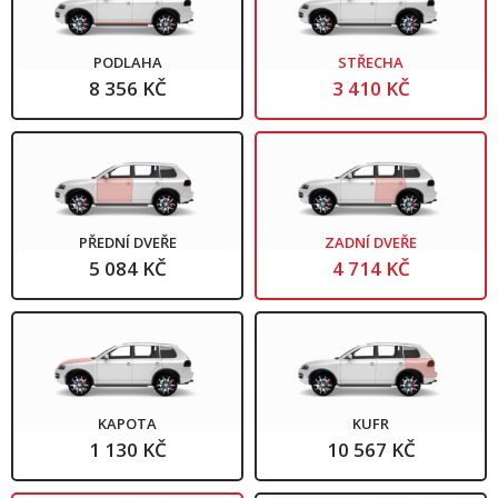
PODLAHA
STŘECHA
8 356 KČ
3 410 KČ
PŘEDNÍ DVEŘE
ZADNÍ DVEŘE
5 084 KČ
4 714 KČ
KAPOTA
KUFR
1 130 KČ
10 567 KČ