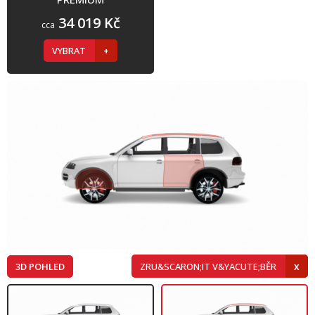
34 019 Kč
cca
VYBRAT
3D POHLED
ZRU&SCARON;IT V&YACUTE;BĚR