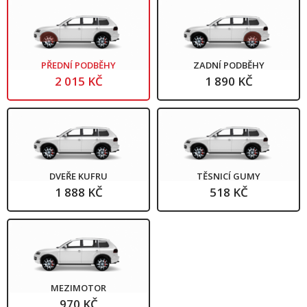
PŘEDNÍ PODBĚHY
ZADNÍ PODBĚHY
2 015 KČ
1 890 KČ
DVEŘE KUFRU
TĚSNICÍ GUMY
1 888 KČ
518 KČ
MEZIMOTOR
970 KČ