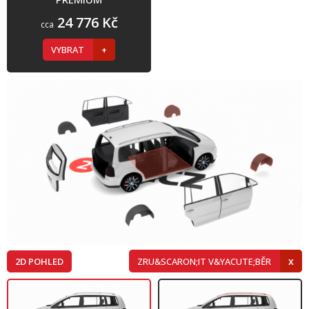
24 776 Kč
cca
VYBRAT
2D POHLED
ZRU&SCARON;IT V&YACUTE;BĚR