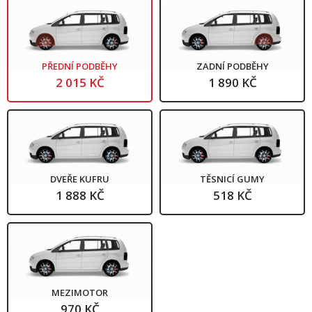
PŘEDNÍ PODBĚHY
ZADNÍ PODBĚHY
2 015 KČ
1 890 KČ
DVEŘE KUFRU
TĚSNICÍ GUMY
1 888 KČ
518 KČ
MEZIMOTOR
970 KČ