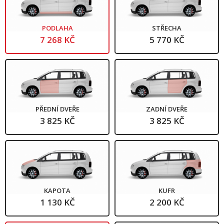
PODLAHA
STŘECHA
7 268 KČ
5 770 KČ
PŘEDNÍ DVEŘE
ZADNÍ DVEŘE
3 825 KČ
3 825 KČ
KAPOTA
KUFR
1 130 KČ
2 200 KČ