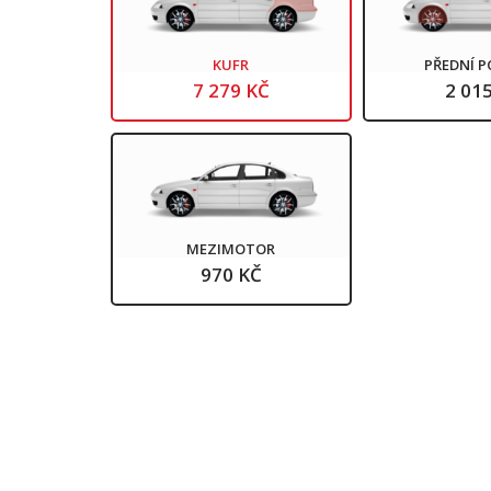
KUFR
PŘEDNÍ 
7 279 KČ
2 01
MEZIMOTOR
970 KČ