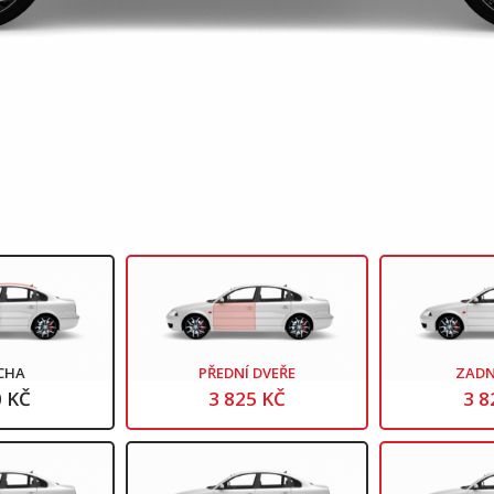
CHA
PŘEDNÍ DVEŘE
ZADN
0 KČ
3 825 KČ
3 8