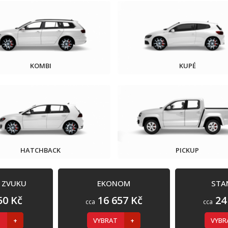
KOMBI
KUPÉ
HATCHBACK
PICKUP
Í ZVUKU
EKONOM
STA
50 Kč
16 657 Kč
24
cca
cca
T
VYBRAT
VYB