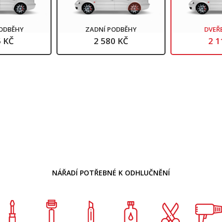
PODBĚHY
ZADNÍ PODBĚHY
DVEŘ
5 KČ
2 580 KČ
2 1
NÁŘADÍ POTŘEBNÉ K ODHLUČNĚNÍ