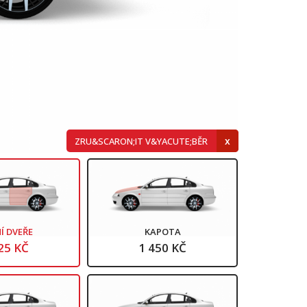
ZRU&SCARON;IT V&YACUTE;BĚR
Í DVEŘE
KAPOTA
25 KČ
1 450 KČ