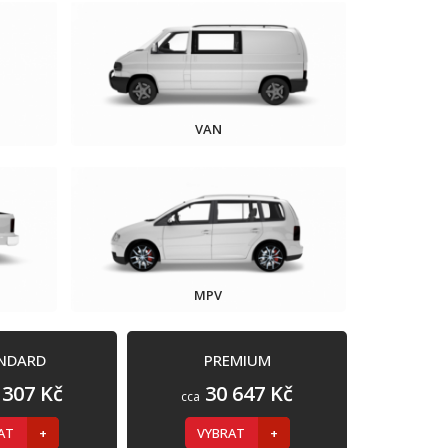
VAN
MPV
NDARD
PREMIUM
 307 Kč
30 647 Kč
cca
RAT
VYBRAT