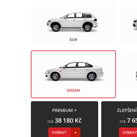
SUV
SEDAN
PREMIUM +
ZLEPŠEN
38 180 Kč
7 6
cca
cca
VYBRAT
VYBRA