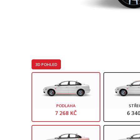
3D POHLED
PODLAHA
STŘE
7 268 KČ
6 34